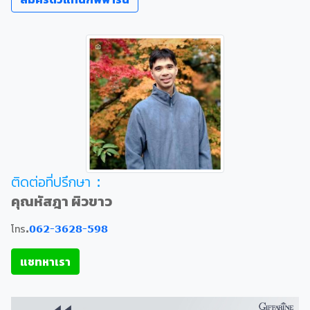
ติดต่อที่ปรึกษา :
คุณหัสฎา ผิวขาว
โทร.
062-3628-598
แชทหาเรา