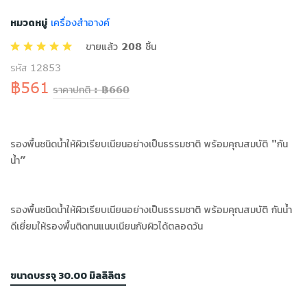
หมวดหมู่
เครื่องสำอางค์
ขายแล้ว 208 ชิ้น
รหัส 12853
฿561
ราคาปกติ : ฿660
รองพื้นชนิดนํ้าให้ผิวเรียบเนียนอย่างเป็นธรรมชาติ พร้อมคุณสมบัติ "กัน
นํ้า”
รองพื้นชนิดนํ้าให้ผิวเรียบเนียนอย่างเป็นธรรมชาติ พร้อมคุณสมบัติ กันนํ้า
ดีเยี่ยมให้รองพื้นติดทนแนบเนียนกับผิวได้ตลอดวัน
ขนาดบรรจุ 30.00 มิลลิลิตร