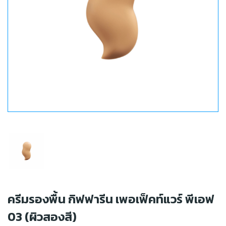
ครีมรองพื้น กิฟฟารีน เพอเฟ็คท์แวร์ พีเอฟ
03 (ผิวสองสี)