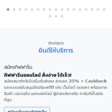
ติดต่อเรา
ยินดีให้บริการ
สมัครกิฟฟารีน
กิฟฟารีนออนไลน์ สั่งง่าย ได้เร็ว!
สมัครสมาชิกรับโปรโมชั่นพิเศษ ส่วนลด 25% + Cashback
และระบบสนับสนุนอัจฉริยะฟรี!! เช่น เว็บไซต์ เซลเพจ พร้อมขาย
สินค้า เลขาเอไอ แชทบอทไลน์ ผู้ช่วยบริหารทีม การันตีล้ำสมัย
ที่สุด
สมัครตัวแทนกิฟฟารีน