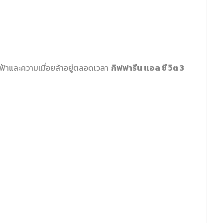
กิฟฟารีน แอล ซี วิต 3
้าและความเมื่อยล้าอยู่ตลอดเวลา