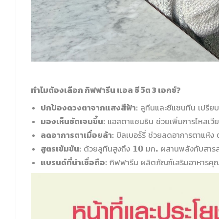
ทำไมต้องเลือก กิฟฟารีน แอล ซี วิต 3 เอกซ์?
ปกป้องดวงตาจากแสงสีฟ้า:
ลูทีนและซีแซนทีน เปรีย
มองเห็นชัดเจนขึ้น:
แอสตาแซนธิน ช่วยเพิ่มการไหลเวีย
ลดอาการตาเมื่อยล้า:
บิลเบอร์รี่ ช่วยลดอาการตาแห้ง
สูตรเข้มข้น:
ด้วยลูทีนสูงถึง 10 มก. ผสานพลังกับสารส
แบรนด์ที่น่าเชื่อถือ:
กิฟฟารีน ผลิตภัณฑ์เสริมอาหารคุณ