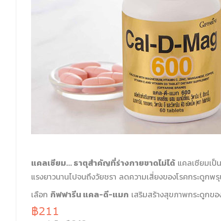
แคลเซียม... ธาตุสำคัญที่ร่างกายขาดไม่ได้
แคลเซียมเป็นธ
แรงยาวนานไปจนถึงวัยชรา ลดความเสี่ยงของโรคกระดูกพรุน
กิฟฟารีน แคล-ดี-แมก
เลือก
เสริมสร้างสุขภาพกระดูกของ
฿211