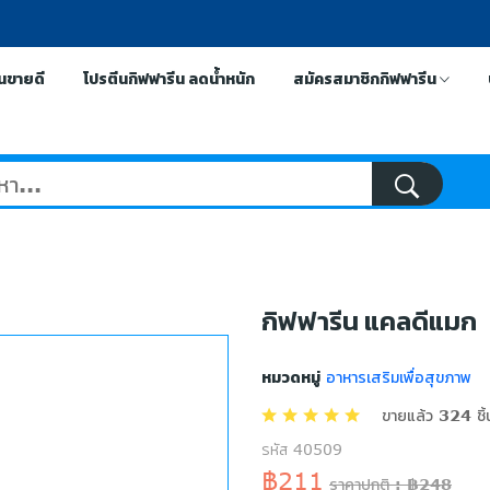
ีนขายดี
โปรตีนกิฟฟารีน ลดน้ำหนัก
สมัครสมาชิกกิฟฟารีน
กิฟฟารีน แคลดีแมก
หมวดหมู่
อาหารเสริมเพื่อสุขภาพ
ขายแล้ว 324 ชิ้
รหัส 40509
฿211
ราคาปกติ : ฿248