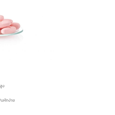
สูง
นหักง่าย