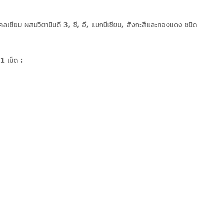
เซียม ผสมวิตามินดี 3, ซี, อี, แมกนีเซียม, สังกะสีและทองแดง ชนิด
 เม็ด :