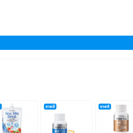
ี
ขายดี
ขายดี